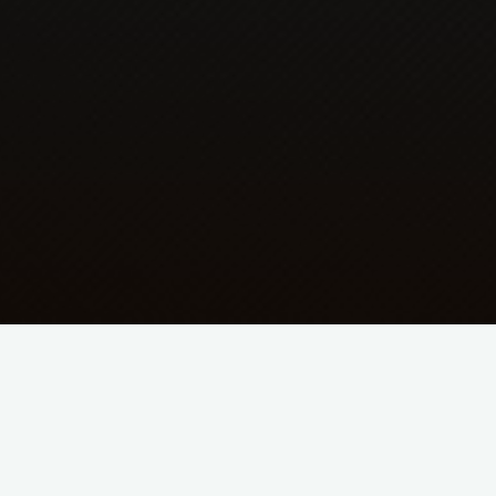
Abhängigkeiten-Updates:
↑ SpedV-API (2019.06.23.1)
Neue Funktionen: