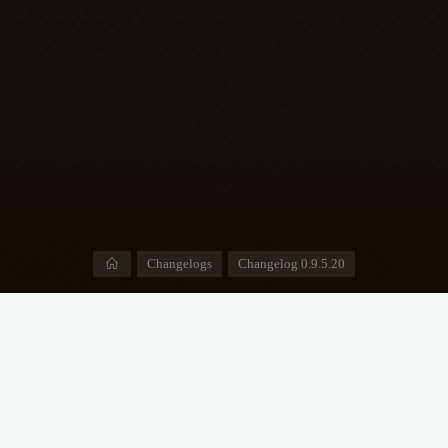
Home
Changelogs
Changelog 0.9.5.20